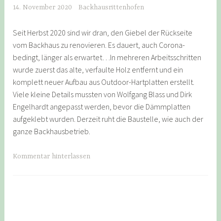
14. November 2020
Backhausrittenhofen
Seit Herbst 2020 sind wir dran, den Giebel der Rückseite
vom Backhaus zu renovieren. Es dauert, auch Corona-
bedingt, länger als erwartet…In mehreren Arbeitsschritten
wurde zuerst das alte, verfaulte Holz entfernt und ein
komplett neuer Aufbau aus Outdoor-Hartplatten erstellt.
Viele kleine Details mussten von Wolfgang Blass und Dirk
Engelhardt angepasst werden, bevor die Dämmplatten
aufgeklebt wurden. Derzeit ruht die Baustelle, wie auch der
ganze Backhausbetrieb.
Kommentar hinterlassen