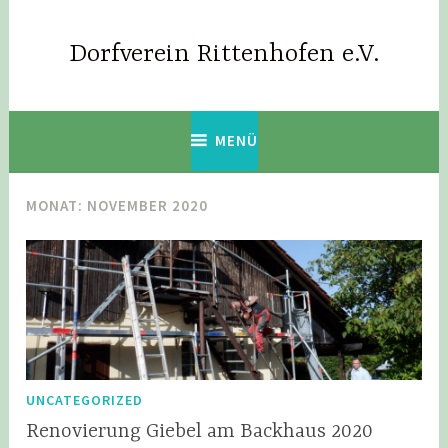
Zum
Inhalt
Dorfverein Rittenhofen e.V.
springen
MENÜ
MONAT:
NOVEMBER 2020
UNCATEGORIZED
Renovierung Giebel am Backhaus 2020