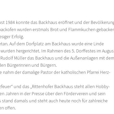
t 1984 konnte das Backhaus eröffnet und der Bevölkerun
inbackofen wurden erstmals Brot und Flammkuchen gebacke
esiger Erfolg.
tan. Auf dem Dorfplatz am Backhaus wurde eine Linde
 wurden hergerichtet. Im Rahmen des 5. Dorffestes im Augus
 Rudolf Müller das Backhaus und die Außenanlagen mit de
 den Bürgerinnen und Bürgern.
nahm der damalige Pastor der katholischen Pfarrei Herz-
uer“ und das „Rittenhofer Backhaus steht allen Hobby-
ren Jahren in der Presse über den Förderverein und sein
 stand damals und steht auch heute noch für zahlreiche
en offen.